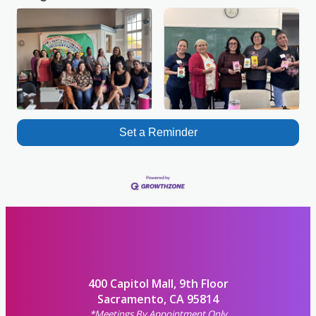
Set a Reminder
400 Capitol Mall, 9th Floor
Sacramento, CA 95814
*Meetings By Appointment Only